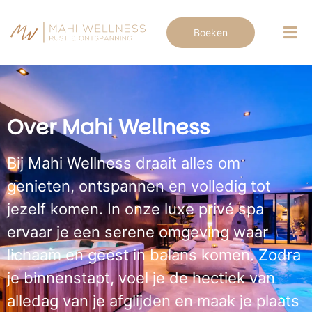
Boeken
Over Mahi Wellness
Bij Mahi Wellness draait alles om
genieten, ontspannen en volledig tot
jezelf komen. In onze luxe privé spa
ervaar je een serene omgeving waar
lichaam en geest in balans komen. Zodra
je binnenstapt, voel je de hectiek van
alledag van je afglijden en maak je plaats