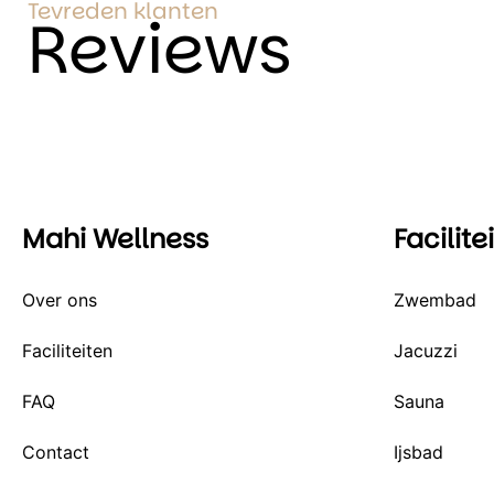
Tevreden klanten
Reviews
Mahi Wellness
Facilite
Over ons
Zwembad
Faciliteiten
Jacuzzi
FAQ
Sauna
Contact
Ijsbad