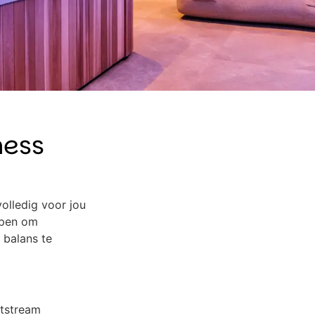
ness
volledig voor jou
rpen om
 balans te
tstream