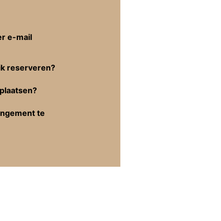
er e-mail
ik reserveren?
rplaatsen?
rangement te