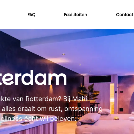
FAQ
Faciliteiten
Contact
tterdam
kte van Rotterdam? Bij Mahi
 alles draait om rust, ontspanning
llness écht wil beleven.