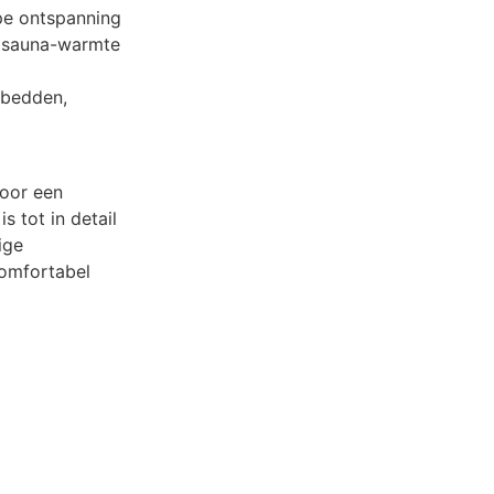
pe ontspanning
e sauna-warmte
ebedden,
voor een
s tot in detail
ige
omfortabel