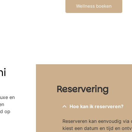
Wellness boeken
hi
Reservering
luxe en
en
Hoe kan ik reserveren?
md op
Reserveren kan eenvoudig via 
kiest een datum en tijd en ontv