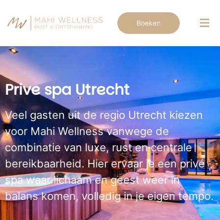
Boeken
Prive spa Utrecht
Veel gasten uit de regio Utrecht kiezen
voor Mahi Wellness vanwege de
combinatie van luxe, rust en centrale
bereikbaarheid. Hier ervaar je een privé
spa waar lichaam en geest weer in
balans komen, volledig in je eigen tempo.